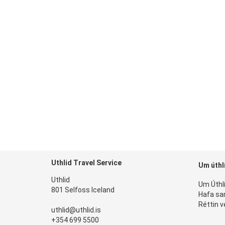
Uthlid Travel Service
Um úthl
Uthlid
Um Úthl
801 Selfoss Iceland
Hafa s
Réttin v
uthlid@uthlid.is
+354 699 5500