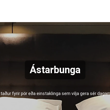
Ástarbunga
aður fyrir pör eða einstaklinga sem vilja gera sér daga