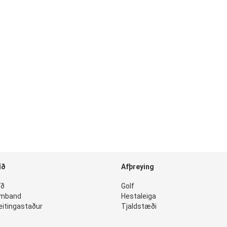
íð
Afþreying
íð
Golf
amband
Hestaleiga
eitingastaður
Tjaldstæði