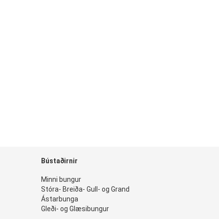
Bústaðirnir
Minni bungur
Stóra- Breiða- Gull- og Grand
Ástarbunga
Gleði- og Glæsibungur