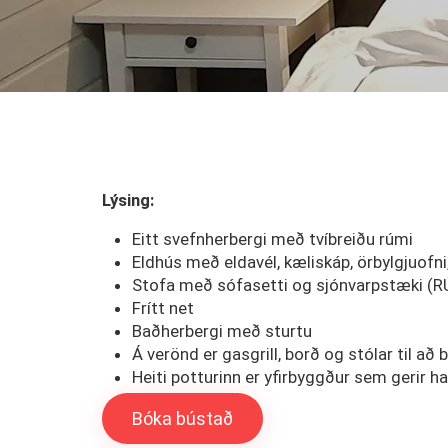
Lýsing:
Eitt svefnherbergi með tvíbreiðu rúmi
Eldhús með eldavél, kæliskáp, örbylgjuofni,
Stofa með sófasetti og sjónvarpstæki (R
Frítt net
Baðherbergi með sturtu
Á verönd er gasgrill, borð og stólar til að 
Heiti potturinn er yfirbyggður sem gerir 
Bóka bústað