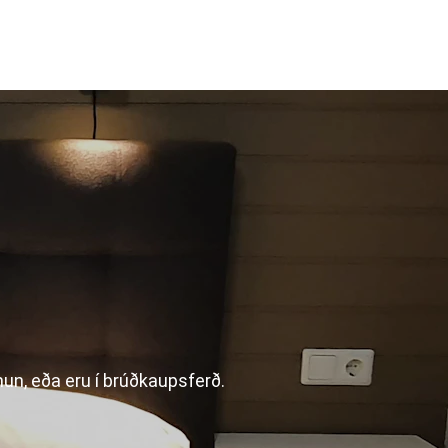
mun, eða eru í brúðkaupsferð.