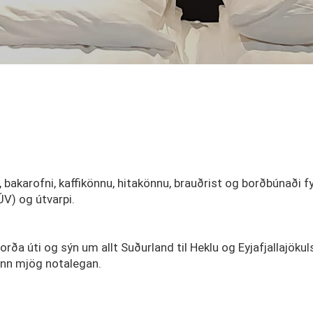
 bakarofni, kaffikönnu, hitakönnu, brauðrist og borðbúnaði fyr
ÚV) og útvarpi.
borða úti og sýn um allt Suðurland til Heklu og Eyjafjallajökul
hann mjög notalegan.